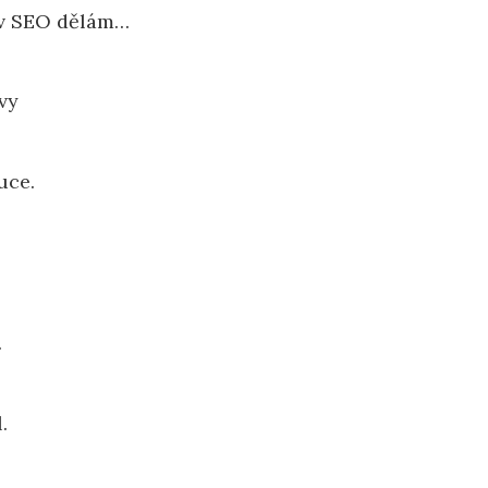
 v SEO dělám…
vy
uce.
.
.