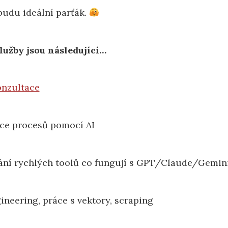
budu ideální parťák.
lužby jsou následující…
onzultace
ce procesů pomocí AI
ní rychlých toolů co fungují s GPT/Claude/Gemin
neering, práce s vektory, scraping