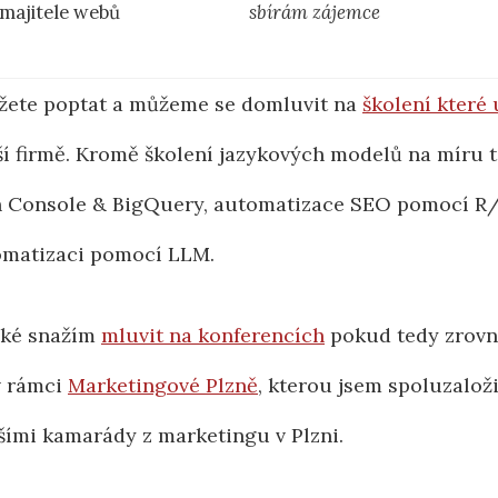
majitele webů
sbírám zájemce
ete poptat a můžeme se domluvit na
školení které
í firmě. Kromě školení jazykových modelů na míru 
 Console & BigQuery, automatizace SEO pomocí R
omatizaci pomocí LLM.
aké snažím
mluvit na konferencích
pokud tedy zrovn
v rámci
Marketingové Plzně
, kterou jsem spoluzaloži
šími kamarády z marketingu v Plzni.