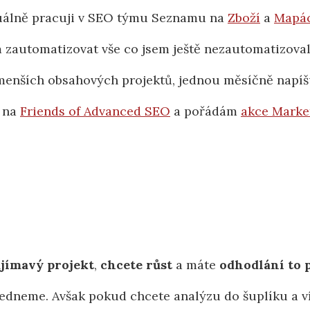
uálně pracuji v SEO týmu Seznamu na
Zboží
a
Mapá
 zautomatizovat vše co jsem ještě nezautomatizoval
 menších obsahových projektů, jednou měsíčně napí
o na
Friends of Advanced SEO
a pořádám
akce Marke
ajímavý projekt
,
chcete růst
a máte
odhodlání to 
sedneme. Avšak pokud chcete analýzu do šuplíku a ví