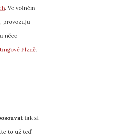
ch
. Ve volném
, provozuju
šu něco
tingové Plzně
.
posouvat
tak si
te to už teď