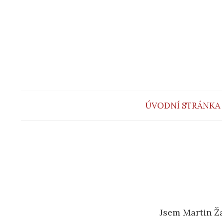
Přejít
k
obsahu
webu
ÚVODNÍ STRÁNKA
Jsem Martin Ža