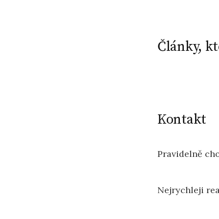
Články, k
Kontakt
Pravidelně ch
Nejrychleji re