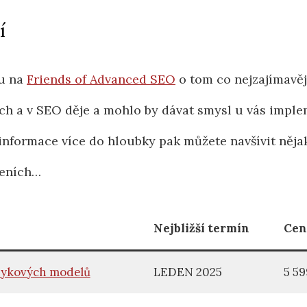
í
šu na
Friends of Advanced SEO
o tom co nejzajímavěj
ch a v SEO děje a mohlo by dávat smysl u vás imple
informace více do hloubky pak můžete navšívit něja
leních…
Nejbližší termín
Cen
azykových modelů
LEDEN 2025
5 59