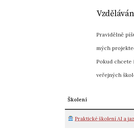
Vzděláván
Pravidělně pí
mých projekte
Pokud chcete 
veřejných ško
Školení
Praktické školení AI a j