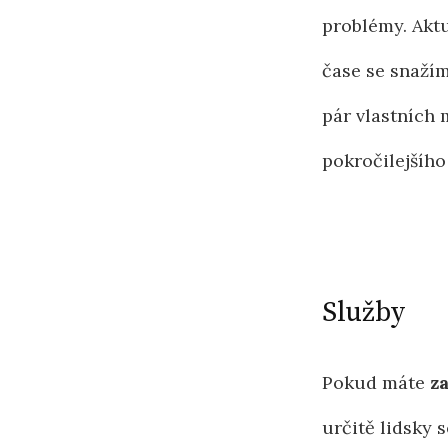
problémy. Akt
čase se snažím
pár vlastních
pokročilejšíh
Služby
Pokud máte
z
určitě lidsky 