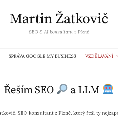
Martin Žatkovič
SEO & AI konzultant z Plzně
SPRÁVA GOOGLE MY BUSINESS
VZDĚLÁVÁNÍ
Řeším SEO
a LLM
tkovič, SEO konzultant z Plzně, který řeší ty nejzape