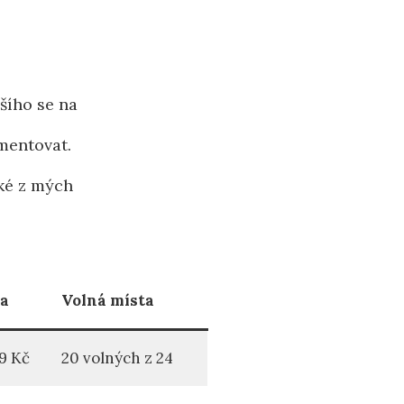
šího se na
mentovat.
ké z mých
a
Volná místa
9 Kč
20 volných z 24