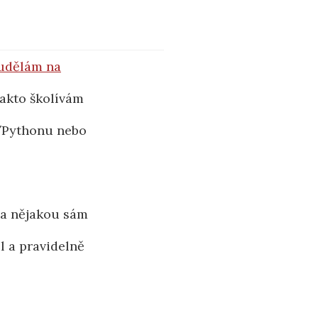
 udělám na
takto školívám
/Pythonu nebo
a nějakou sám
l a pravidelně