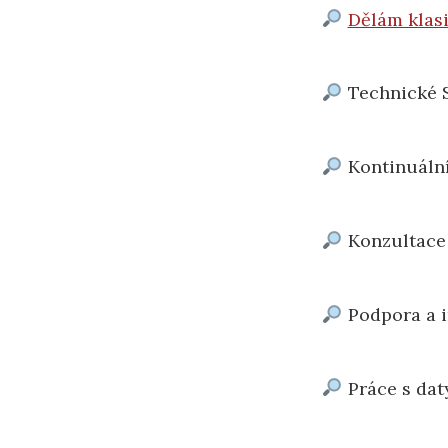
Dělám klas
Technické S
Kontinuální 
Konzultace 
Podpora a i
Práce s daty