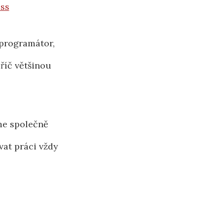
ss
 programátor,
říč většinou
me společně
vat práci vždy