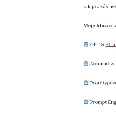
tak pro vás ne
Moje hlavní s
GPT &
AI k
Automatiza
Prototypová
Prompt Engi