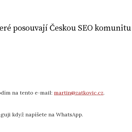
teré posouvají Českou SEO komunitu
odím na tento e-mail:
martin@zatkovic.cz
.
aguji když napíšete na WhatsApp.